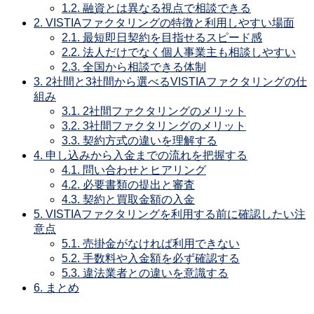
1.2.
融資とは異なる視点で相談できる
2.
VISTIAファクタリングの特徴と利用しやすい場面
2.1.
最短即日契約を目指せるスピード感
2.2.
法人だけでなく個人事業主も相談しやすい
2.3.
全国から相談できる体制
3.
2社間と3社間から選べるVISTIAファクタリングの仕
組み
3.1.
2社間ファクタリングのメリット
3.2.
3社間ファクタリングのメリット
3.3.
契約方式の違いを理解する
4.
申し込みから入金までの流れを把握する
4.1.
問い合わせとヒアリング
4.2.
必要書類の提出と審査
4.3.
契約と買取金額の入金
5.
VISTIAファクタリングを利用する前に確認したい注
意点
5.1.
売掛金がなければ利用できない
5.2.
手数料や入金額を必ず確認する
5.3.
違法業者との違いを意識する
6.
まとめ