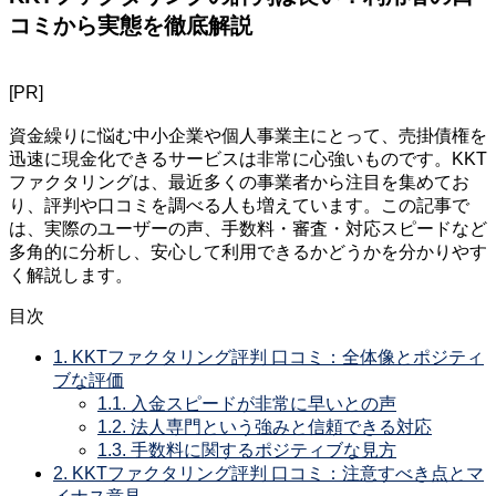
コミから実態を徹底解説
[PR]
資金繰りに悩む中小企業や個人事業主にとって、売掛債権を
迅速に現金化できるサービスは非常に心強いものです。KKT
ファクタリングは、最近多くの事業者から注目を集めてお
り、評判や口コミを調べる人も増えています。この記事で
は、実際のユーザーの声、手数料・審査・対応スピードなど
多角的に分析し、安心して利用できるかどうかを分かりやす
く解説します。
目次
1.
KKTファクタリング評判 口コミ：全体像とポジティ
ブな評価
1.1.
入金スピードが非常に早いとの声
1.2.
法人専門という強みと信頼できる対応
1.3.
手数料に関するポジティブな見方
2.
KKTファクタリング評判 口コミ：注意すべき点とマ