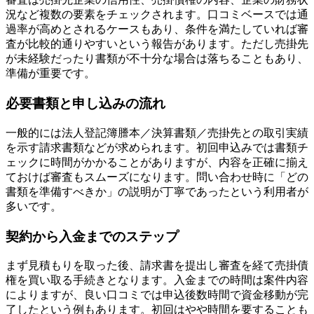
況など複数の要素をチェックされます。口コミベースでは通
過率が高めとされるケースもあり、条件を満たしていれば審
査が比較的通りやすいという報告があります。ただし売掛先
が未経験だったり書類が不十分な場合は落ちることもあり、
準備が重要です。
必要書類と申し込みの流れ
一般的には法人登記簿謄本／決算書類／売掛先との取引実績
を示す請求書類などが求められます。初回申込みでは書類チ
ェックに時間がかかることがありますが、内容を正確に揃え
ておけば審査もスムーズになります。問い合わせ時に「どの
書類を準備すべきか」の説明が丁寧であったという利用者が
多いです。
契約から入金までのステップ
まず見積もりを取った後、請求書を提出し審査を経て売掛債
権を買い取る手続きとなります。入金までの時間は案件内容
によりますが、良い口コミでは申込後数時間で資金移動が完
了したという例もあります。初回はやや時間を要することも