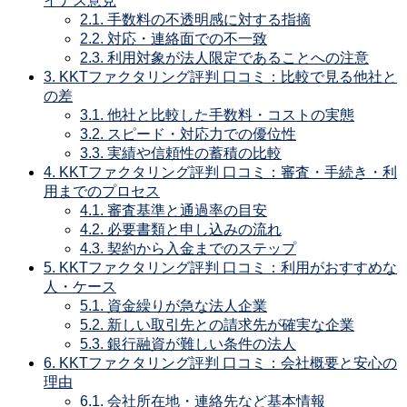
イナス意見
2.1.
手数料の不透明感に対する指摘
2.2.
対応・連絡面での不一致
2.3.
利用対象が法人限定であることへの注意
3.
KKTファクタリング評判 口コミ：比較で見る他社と
の差
3.1.
他社と比較した手数料・コストの実態
3.2.
スピード・対応力での優位性
3.3.
実績や信頼性の蓄積の比較
4.
KKTファクタリング評判 口コミ：審査・手続き・利
用までのプロセス
4.1.
審査基準と通過率の目安
4.2.
必要書類と申し込みの流れ
4.3.
契約から入金までのステップ
5.
KKTファクタリング評判 口コミ：利用がおすすめな
人・ケース
5.1.
資金繰りが急な法人企業
5.2.
新しい取引先との請求先が確実な企業
5.3.
銀行融資が難しい条件の法人
6.
KKTファクタリング評判 口コミ：会社概要と安心の
理由
6.1.
会社所在地・連絡先など基本情報