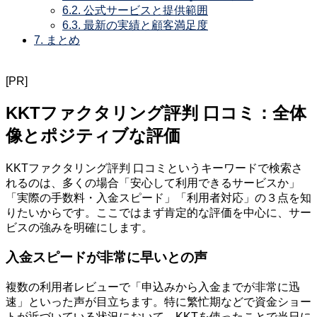
6.2.
公式サービスと提供範囲
6.3.
最新の実績と顧客満足度
7.
まとめ
[PR]
KKTファクタリング評判 口コミ：全体
像とポジティブな評価
KKTファクタリング評判 口コミというキーワードで検索さ
れるのは、多くの場合「安心して利用できるサービスか」
「実際の手数料・入金スピード」「利用者対応」の３点を知
りたいからです。ここではまず肯定的な評価を中心に、サー
ビスの強みを明確にします。
入金スピードが非常に早いとの声
複数の利用者レビューで「申込みから入金までが非常に迅
速」といった声が目立ちます。特に繁忙期などで資金ショー
トが近づいている状況において、KKTを使ったことで当日に