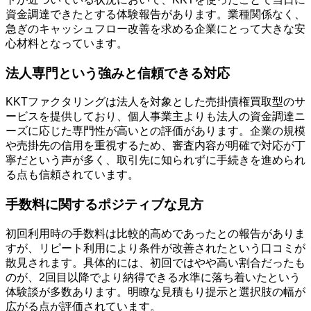
資金調達できたとする体験報告があります。業種関係なく、
急ぎのキャッシュフロー改善を求める企業にとって大きな安
心材料となっています。
法人専門という強みと信頼できる対応
KKTファクタリングは法人を対象とした売掛債権買取型のサ
ービスを提供しており、個人事業主よりも法人の資金調達ニ
ーズに応じた専門性が高いとの評価があります。企業の規模
や売掛先の信用を重視するため、審査内容が明確で対応が丁
寧だという声が多く、取引先に知られずに手続きを進められ
る点も信頼されています。
手数料に関するポジティブな見方
初回利用時の手数料は比較的高めであったとの報告がありま
すが、リピート利用により条件が改善されたという口コミが
散見されます。具体的には、初回ではやや高い割合だったも
のが、2回目以降でより納得できる水準に落ち着いたという
体験談が多数あります。明瞭な見積もり提示と選択肢の幅が
広がる点が評価されています。