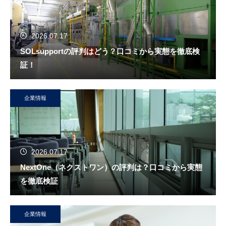
2026.07.17
SOLsupportの評判はどう？口コミから実態を徹底検
証！
企業情報
2026.07.17
NextOne（ネクストワン）の評判は？口コミから実態
を徹底検証
企業情報