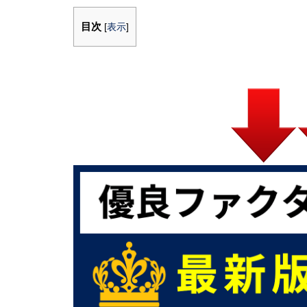
目次
[
表示
]