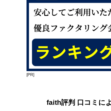
[PR]
faith評判 口コ