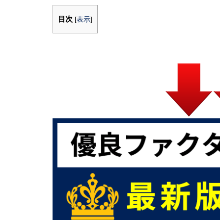
目次
[
表示
]