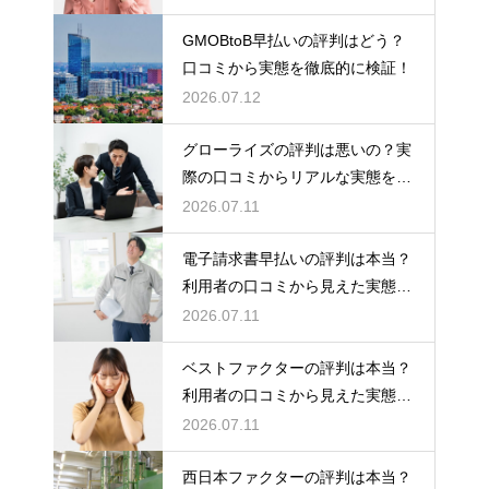
GMOBtoB早払いの評判はどう？
口コミから実態を徹底的に検証！
2026.07.12
グローライズの評判は悪いの？実
際の口コミからリアルな実態を検
証！
2026.07.11
電子請求書早払いの評判は本当？
利用者の口コミから見えた実態を
検証
2026.07.11
ベストファクターの評判は本当？
利用者の口コミから見えた実態を
検証
2026.07.11
西日本ファクターの評判は本当？