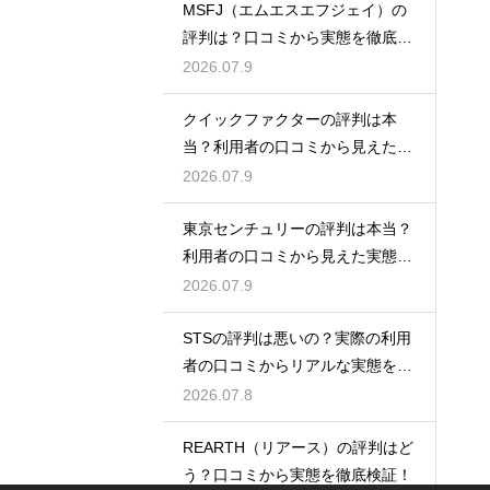
MSFJ（エムエスエフジェイ）の
評判は？口コミから実態を徹底検
証
2026.07.9
クイックファクターの評判は本
当？利用者の口コミから見えた実
態検証
2026.07.9
東京センチュリーの評判は本当？
利用者の口コミから見えた実態を
検証
2026.07.9
STSの評判は悪いの？実際の利用
者の口コミからリアルな実態を徹
底検証
2026.07.8
REARTH（リアース）の評判はど
う？口コミから実態を徹底検証！