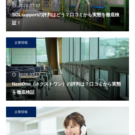
2026.07.17
SOLsupportの評判はどう？口コミから実態を徹底検
証！
企業情報
2026.07.17
NextOne（ネクストワン）の評判は？口コミから実態
を徹底検証
企業情報