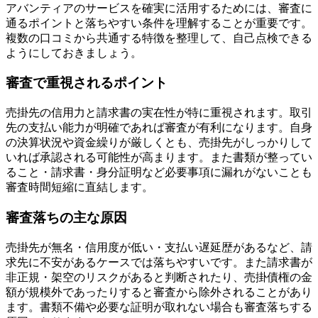
アバンティアのサービスを確実に活用するためには、審査に
通るポイントと落ちやすい条件を理解することが重要です。
複数の口コミから共通する特徴を整理して、自己点検できる
ようにしておきましょう。
審査で重視されるポイント
売掛先の信用力と請求書の実在性が特に重視されます。取引
先の支払い能力が明確であれば審査が有利になります。自身
の決算状況や資金繰りが厳しくとも、売掛先がしっかりして
いれば承認される可能性が高まります。また書類が整ってい
ること・請求書・身分証明など必要事項に漏れがないことも
審査時間短縮に直結します。
審査落ちの主な原因
売掛先が無名・信用度が低い・支払い遅延歴があるなど、請
求先に不安があるケースでは落ちやすいです。また請求書が
非正規・架空のリスクがあると判断されたり、売掛債権の金
額が規模外であったりすると審査から除外されることがあり
ます。書類不備や必要な証明が取れない場合も審査落ちする