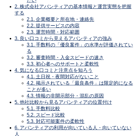
たい
2.
株式会社アバンティアの基本情報と運営実態を把握
する
2.1.
企業概要と所在地・連絡先
2.2.
提供サービスの内容
2.3.
運営時間・対応範囲
3.
良い口コミから見えるアバンティアの強み
3.1.
手数料の「優良案件」の水準が評価されてい
る
3.2.
審査時間・入金スピードの速さ
3.3.
初心者へのサポートと柔軟性
4.
気になる口コミと注意点を知ろう
4.1.
土日祝・夜間対応がないこと
4.2.
掲示されている「最良条件」は限定的になる
ことが多い
4.3.
情報の非開示部分・混乱の原因
5.
他社比較から見るアバンティアの位置付け
5.1.
手数料比較
5.2.
スピード比較
5.3.
対応可能案件の柔軟性
6.
アバンティアの利用が向いている人・向いていない
人