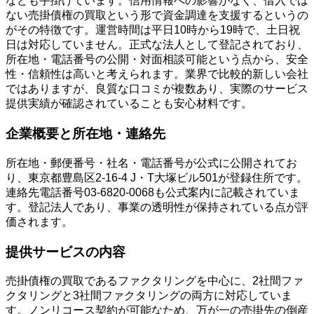
なども手掛けています。信用情報への影響がなく、借入では
ない売掛債権の買取という形で資金調達を支援するというの
がその特徴です。運営時間は平日10時から19時で、土日祝
日は対応していません。正式な法人として登記されており、
所在地・電話番号の公開・対面相談可能という点から、安全
性・信頼性は高いと考えられます。業界で比較的新しい会社
ではありますが、良質な口コミが複数あり、実際のサービス
提供実績が確認されていることも安心材料です。
企業概要と所在地・連絡先
所在地・郵便番号・社名・電話番号が公式に公開されてお
り、東京都豊島区2-16-4 J・T大塚ビル501が登録住所です。
連絡先電話番号03-6820-0068も公式案内に記載されていま
す。登記法人であり、事業の透明性が保持されている点が評
価されます。
提供サービスの内容
売掛債権の買取であるファクタリングを中心に、2社間ファ
クタリングと3社間ファクタリングの両方に対応していま
す。ノンリコース契約が可能なため、万が一の売掛先の倒産