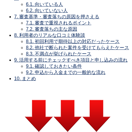
6.1.
向いている人
6.2.
向いていない人
7.
審査基準・審査落ちの原因を押さえる
7.1.
審査で重視されるポイント
7.2.
審査落ちの主な原因
8.
利用者のリアルな口コミ体験談
8.1.
初回利用で期待以上の対応だったケース
8.2.
他社で断られた案件を受けてもらえたケース
8.3.
不満点が挙げられたケース
9.
活用する前にチェックすべき項目と申し込みの流れ
9.1.
確認しておきたい条件
9.2.
申込から入金までの一般的な流れ
10.
まとめ