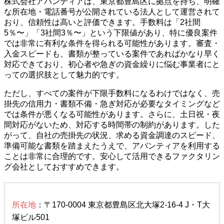
株式会社アバンティアは、東京都豊島区に拠点を持ち、明確
な所在地・電話番号が公開されている法人として運営されて
おり、信頼性は高いと評価できます。手数料は「2社間
5％〜」「3社間3％〜」という下限値があり、特に優良案件
では非常に有利な条件を得られる可能性があります。審査・
入金スピードも、書類が整っている案件であればかなり早く
対応できており、初心者や急ぎの資金繰りに悩む事業者にと
っての選択肢として魅力的です。
ただし、すべての案件が下限手数料になるわけではなく、売
掛先の信用力・書類不備・急ぎ対応が必要なタイミングなど
では条件が悪くなる可能性があります。さらに、土日祝・夜
間対応がないため、対応する時間帯の制約があります。した
がって、自社の売掛先の状況、求める資金調達のスピード、
準備可能な書類を踏まえたうえで、アバンティアを利用する
ことは非常に合理的です。安心して活用できるファクタリン
グ会社としておすすめできます。
所在地
：〒170-0004 東京都豊島区北大塚2-16-4 J・T大
塚ビル501