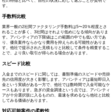
社の特徴と比べて、自社の状況に応じて選ぶことが賢明で
す。
手数料比較
業界一般の2社間ファクタリング手数料は5〜20％程度とさ
れることが多く、3社間はそれより低めになる傾向がありま
す。アバンティアの下限値はこの範囲の中でも低い方であ
り、優良案件ならかなり費用を抑えられる可能性がありま
す。他社で提示された見積もりと比較して条件を精査するこ
とで、より良い取引が得られる場合があります。
スピード比較
入金までのスピードに関しては、書類準備のスピードや売掛
先の信用度が大きく影響します。アバンティアは最短即日入
金という実績がある一方で、他社では数時間で入金可能なケ
ースもあります。急ぎの資金調達という点では、アバンティ
アが十分選択肢に入るものの、最速を求めるなら他社と比較
してみる価値があります。
対応可能案件の柔軟性