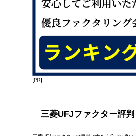
[PR]
三菱UFJファクター評