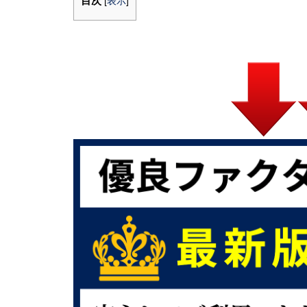
目次
[
表示
]