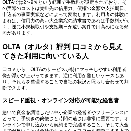
OLTAでは2〜9％という範囲で手数料が設定されており、そ
の実際のコストは売掛先の信用力、債権の金額や支払期日、
申込者の事業実績などによって変動します。利用者の体験に
よれば、信用力の高い大企業宛の請求書であれば手数料が低
く、逆に小規模取引や支払期日が遠い案件では高めになる傾
向があります。
OLTA（オルタ）評判 口コミから見え
てきた利用に向いている人
口コミから、OLTAのサービスが特にマッチしやすい利用者
像が浮かび上がってきます。逆に利用が難しいケースもあ
り、それらを整理することで自社の状況と照らし合わせて判
断できます。
スピード重視・オンライン対応が可能な経営者
急いで資金を調達したい中小企業の経営者やフリーランスに
とって、手続きの簡便さと時間の速さは非常に重要です。オ
ンラインで申し込みから契約まで完結すること、そして入金
までが早いことは会社のキャッシュフローを潤滑にする上で