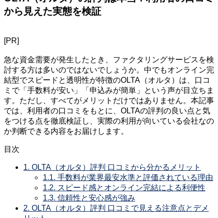
から見えた実態を検証
[PR]
急な資金需要が発生したとき、ファクタリングサービスを検
討する方は多いのではないでしょうか。中でもオンライン完
結型でスピードと透明性が特徴のOLTA（オルタ）は、口コ
ミで「手数料が安い」「申込みが簡単」という声が目立ちま
す。ただし、すべてがメリットだけではありません。本記事
では、利用者の口コミをもとに、OLTAの評判の良い点と気
をつける点を徹底検証し、実際の利用が向いている会社なの
か判断できる内容をお届けします。
目次
1.
OLTA（オルタ）評判 口コミから分かるメリット
1.1.
手数料が業界最安水準と評価されている理由
1.2.
スピード感とオンライン完結による利便性
1.3.
信頼性と安心感が強み
2.
OLTA（オルタ）評判 口コミで見える注意点とデメ