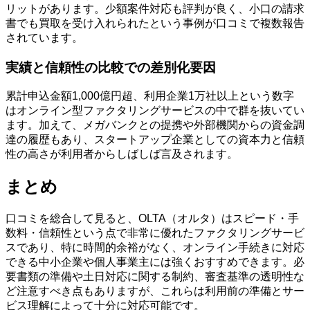
リットがあります。少額案件対応も評判が良く、小口の請求
書でも買取を受け入れられたという事例が口コミで複数報告
されています。
実績と信頼性の比較での差別化要因
累計申込金額1,000億円超、利用企業1万社以上という数字
はオンライン型ファクタリングサービスの中で群を抜いてい
ます。加えて、メガバンクとの提携や外部機関からの資金調
達の履歴もあり、スタートアップ企業としての資本力と信頼
性の高さが利用者からしばしば言及されます。
まとめ
口コミを総合して見ると、OLTA（オルタ）はスピード・手
数料・信頼性という点で非常に優れたファクタリングサービ
スであり、特に時間的余裕がなく、オンライン手続きに対応
できる中小企業や個人事業主には強くおすすめできます。必
要書類の準備や土日対応に関する制約、審査基準の透明性な
ど注意すべき点もありますが、これらは利用前の準備とサー
ビス理解によって十分に対応可能です。