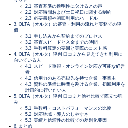
リット
2.1.
審査基準の透明性に欠けるとの声
2.2.
対応時間および土日祝日に関する制約
2.3.
必要書類や初回利用のハードル
3.
OLTA（オルタ）の審査・利用の流れと実務での評
価
3.1.
申し込みから契約までのプロセス
3.2.
審査スピードと入金までの時間
3.3.
手数料算定の要因と実際のコスト感
4.
OLTA（オルタ）評判 口コミから見えてきた利用に
向いている人
4.1.
スピード重視・オンライン対応が可能な経営
者
4.2.
信用力のある売掛先を持つ企業・事業主
4.3.
資料の準備に時間を割ける企業、初回利用を
計画的に行いたい人
5.
OLTA（オルタ）評判 口コミと他社比較で際立つ強
み
5.1.
手数料・コストパフォーマンスの比較
5.2.
対応地域・導入のしやすさ
5.3.
実績と信頼性の比較での差別化要因
6.
まとめ