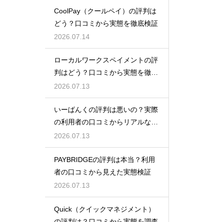
CoolPay（クールペイ）の評判は
どう？口コミから実態を徹底検証
2026.07.14
ローカルワークスペイメントの評
判はどう？口コミから実態を徹底
検証！
2026.07.13
いーばんくの評判は悪いの？実際
の利用者の口コミからリアルな実
態検証
2026.07.13
PAYBRIDGEの評判は本当？利用
者の口コミから見えた実態検証
2026.07.13
Quick（クイックマネジメント）
の評判は？口コミから実態を調査