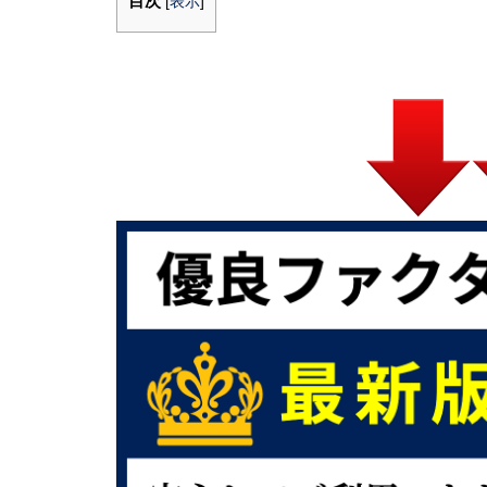
目次
[
表示
]