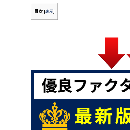
目次
[
表示
]