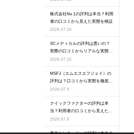
株式会社No.1の評判は本当？利用
者の口コミから見えた実態を検証
2026.07.10
SCメディカルの評判は悪いの？
実際の口コミからリアルな実態を
検証
2026.07.10
MSFJ（エムエスエフジェイ）の
評判は？口コミから実態を徹底検
証
2026.07.9
クイックファクターの評判は本
当？利用者の口コミから見えた実
態検証
2026.07.9
東京センチュリーの評判は本当？